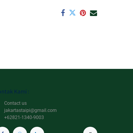
ntak Kami :
Contact us
jakartastaipi@gmail.com
+62821-1340-9003