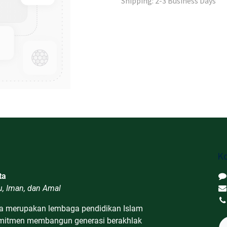
Shipping: 2-3 Business Days
Ko
ta
u, Iman, dan Amal
a merupakan lembaga pendidikan Islam
omitmen membangun generasi berakhlak